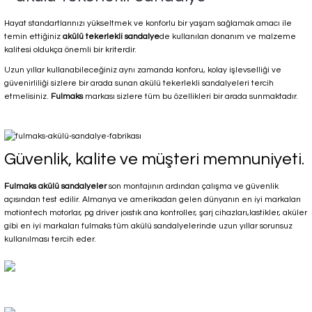
Hayat standartlarınızı yükseltmek ve konforlu bir yaşam sağlamak amacı ile
temin ettiğiniz
akülü tekerlekli sandalye
de kullanılan donanım ve malzeme
kalitesi oldukça önemli bir kriterdir.
Uzun yıllar kullanabileceğiniz aynı zamanda konforu, kolay işlevselliği ve
güvenirliliği sizlere bir arada sunan akülü tekerlekli sandalyeleri tercih
etmelisiniz.
Fulmaks
markası sizlere tüm bu özellikleri bir arada sunmaktadır.
Güvenlik, kalite ve müşteri memnuniyeti.
Fulmaks akülü sandalyeler
son montajının ardından çalışma ve güvenlik
açısından test edilir. Almanya ve amerikadan gelen dünyanın en iyi markaları
motiontech motorlar, pg driver joıstık ana kontroller, şarj cihazları,lastikler, aküler
gibi en iyi markaları fulmaks tüm akülü sandalyelerinde uzun yıllar sorunsuz
kullanılması tercih eder.