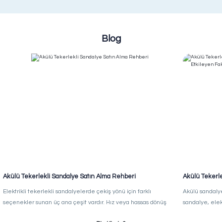
Blog
Akülü Tekerlekli Sandalye Satın Alma Rehberi
Akülü Tekerlek
Fiyatını Etkil
Elektrikli tekerlekli sandalyelerde çekiş yönü için farklı
Akülü sandalye
seçenekler sunan üç ana çeşit vardır. Hız veya hassas dönüş
sandalye, elekt
kabiliyetine bağlı olarak biri size en uygun olanıdır.
manuel güç yer