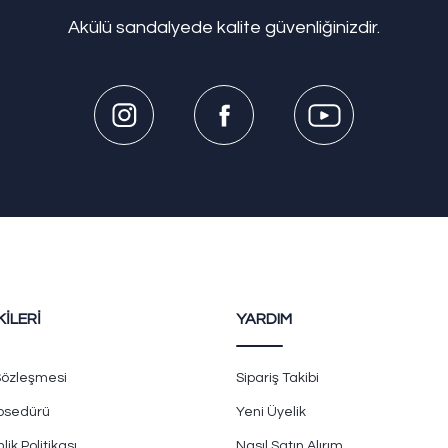
Akülü sandalyede kalite güvenliğinizdir.
KİLERİ
YARDIM
 Sözleşmesi
Sipariş Takibi
rosedürü
Yeni Üyelik
lik Politikası
Nasıl Satın Alırım