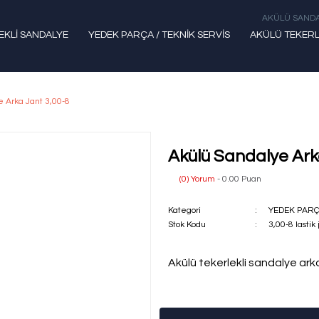
AKÜLÜ SANDA
EKLİ SANDALYE
YEDEK PARÇA / TEKNİK SERVİS
AKÜLÜ TEKERL
 Arka Jant 3,00-8
Akülü Sandalye Ark
(0) Yorum
- 0.00 Puan
Kategori
YEDEK PARÇ
Stok Kodu
3,00-8 lastik 
Akülü tekerlekli sandalye ark