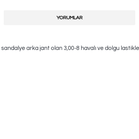
YORUMLAR
 sandalye arka jant olan 3,00-8 havalı ve dolgu lastikleri
Bu ürüne ilk yorumu siz yapın!
Yorum Yaz