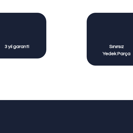
3 yıl garanti
Sınırsız
Yedek Parça