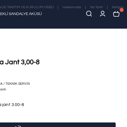
LYE TANITIM VE KURULUM VİDEO
Hakkımızda
Yol Tarifi
İletişim
EKLİ SANDALYE AKÜSÜ
a Jant 3,00-8
A / TEKNİK SERVİS
jantı
a jant 3.00-8