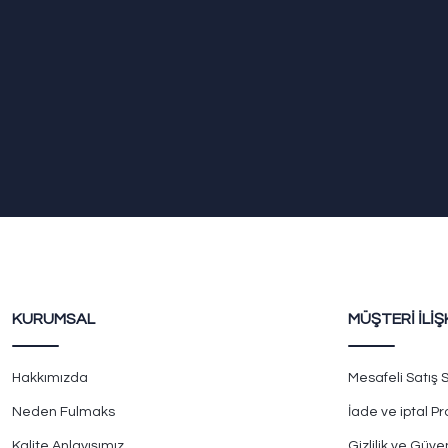
KURUMSAL
MÜŞTERİ İLİŞ
Hakkımızda
Mesafeli Satış
Neden Fulmaks
İade ve iptal P
Kalite Anlayışımız
Gizlilik ve Güven